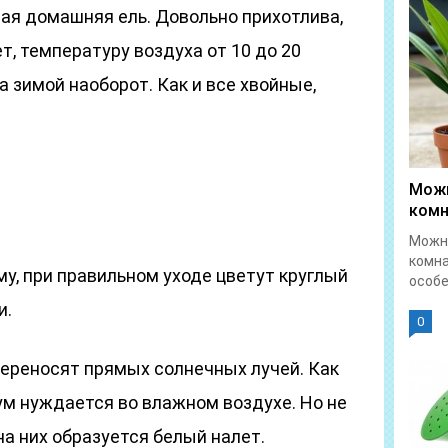
ая домашняя ель. Довольно прихотлива,
, температуру воздуха от 10 до 20
а зимой наоборот. Как и все хвойные,
Можн
комн
Можно
комна
у, при правильном уходе цветут круглый
особе
и.
0
переносят прямых солнечных лучей. Как
ум нуждается во влажном воздухе. Но не
на них образуется белый налет.