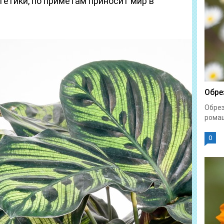
гетики, по приметам приносит мир в
Обре
Обрез
ромаш
0