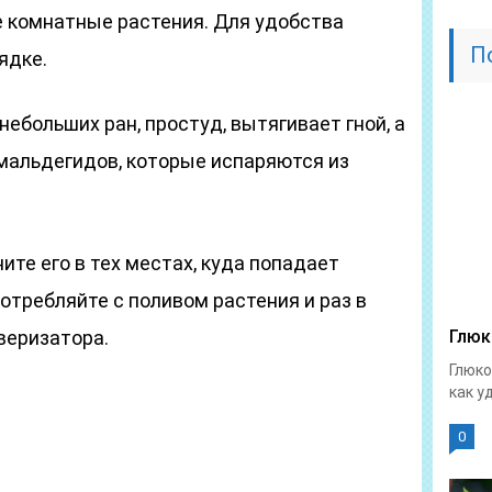
 комнатные растения. Для удобства
П
ядке.
ебольших ран, простуд, вытягивает гной, а
мальдегидов, которые испаряются из
ите его в тех местах, куда попадает
потребляйте с поливом растения и раз в
веризатора.
Глюк
Глюко
как у
0