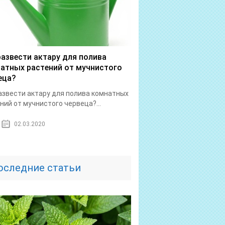
развести актару для полива
атных растений от мучнистого
еца?
азвести актару для полива комнатных
ний от мучнистого червеца?...
02.03.2020
оследние статьи