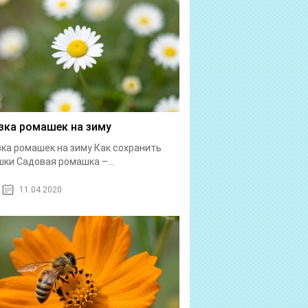
зка ромашек на зиму
ка ромашек на зиму Как сохранить
ки Садовая ромашка –...
11.04.2020