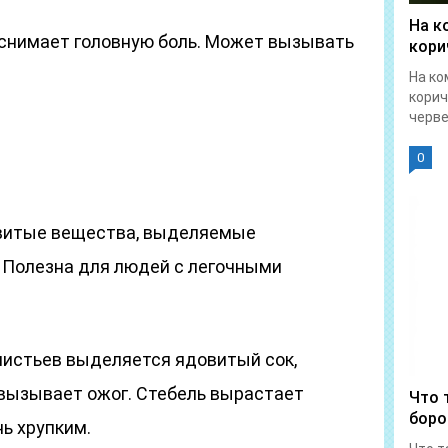
На к
 снимает головную боль. Может вызывать
кори
На ко
корич
червец
0
овитые вещества, выделяемые
 Полезна для людей с легочными
листьев выделяется ядовитый сок,
 вызывает ожог. Стебель вырастает
Что 
боро
нь хрупким.