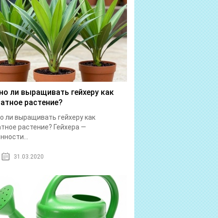
о ли выращивать гейхеру как
атное растение?
 ли выращивать гейхеру как
тное растение? Гейхера —
нности...
31.03.2020