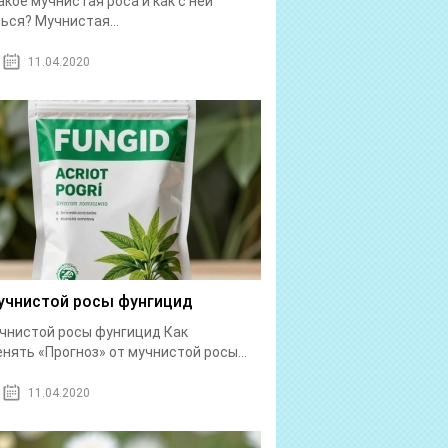
акое мучнистая роса и как с ней
ься? Мучнистая...
11.04.2020
учнистой росы фунгицид
чнистой росы фунгицид Как
нять «Прогноз» от мучнистой росы...
11.04.2020