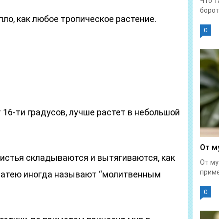
Что т
борот
ло, как любое тропическое растение.
0
16-ти градусов, лучше растет в небольшой
От м
листья складываются и вытягиваются, как
От му
приме
алатею иногда называют “молитвенным
0