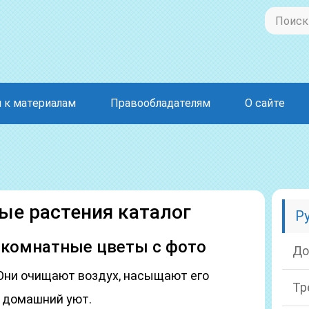
 к материалам
Правообладателям
О сайте
ые растения каталог
Р
 комнатные цветы с фото
До
Они очищают воздух, насыщают его
Тр
т домашний уют.