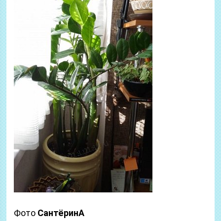
Фото
СантёринА