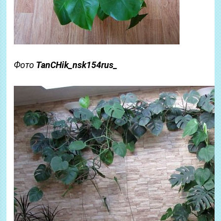
Фото
TanCHik_nsk154rus_