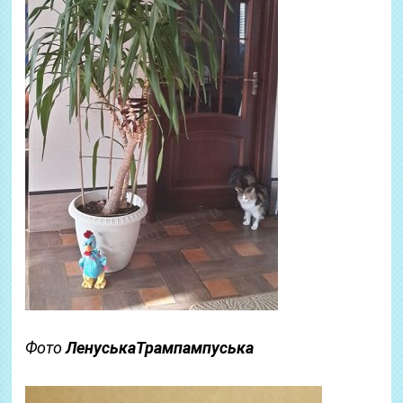
Фото
ЛенуськаТрампампуська