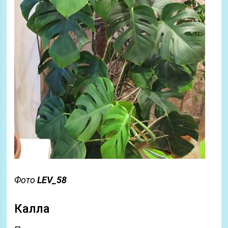
Фото
LEV_58
Калла