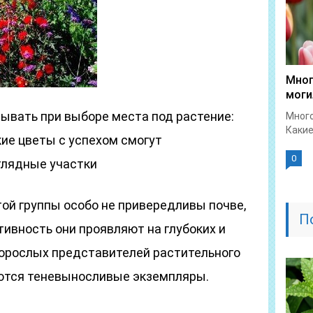
Мног
мог
ывать при выборе места под растение:
Много
Какие
ие цветы с успехом смогут
0
глядные участки
ой группы особо не привередливы почве,
П
ивность они проявляют на глубоких и
корослых представителей растительного
ются теневыносливые экземпляры.