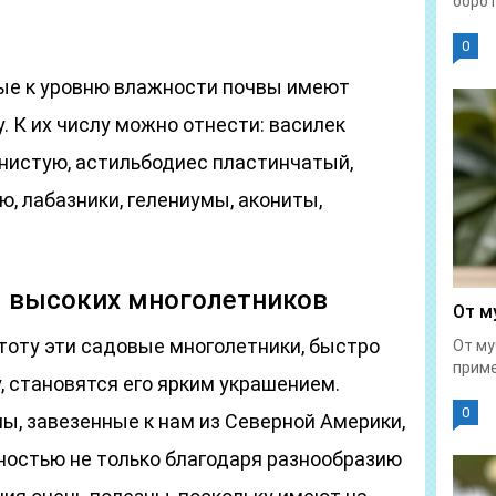
борот
0
ые к уровню влажности почвы имеют
 К их числу можно отнести: василек
нистую, астильбодиес пластинчатый,
ю, лабазники, гелениумы, акониты,
 высоких многолетников
От м
оту эти садовые многолетники, быстро
От му
приме
, становятся его ярким украшением.
0
, завезенные к нам из Северной Америки,
ностью не только благодаря разнообразию