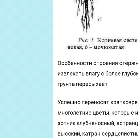
Особенности строения стержн
извлекать влагу с более глубо
грунта пересыхает
Успешно переносят кратковр
многолетние цветы, которые 
зопник клубненосный, астранц
высокий, катран сердцелистны