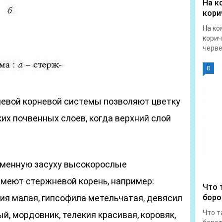
На к
кори
На ко
корич
червец
0
евой корневой системы позволяют цветку
ких почвенных слоев, когда верхний слой
еменную засуху высокорослые
имеют стержневой корень, например:
Что 
ия малая, гипсофила метельчатая, девясил
боро
Что т
й, мордовник, телекия красивая, коровяк,