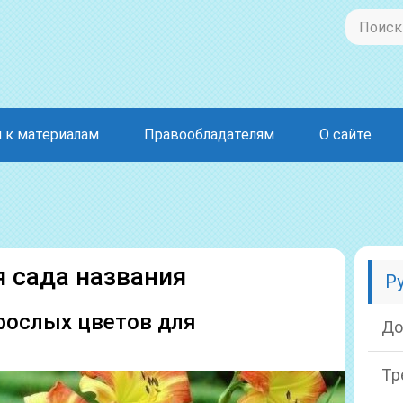
 к материалам
Правообладателям
О сайте
 сада названия
Р
рослых цветов для
До
Тр