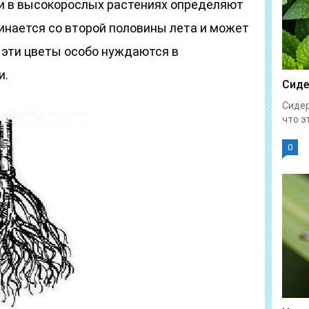
и в высокорослых растениях определяют
инается со второй половины лета и может
, эти цветы особо нуждаются в
и.
Сиде
Сидер
что эт
0