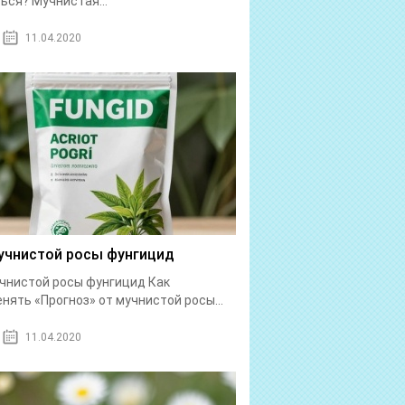
ься? Мучнистая...
11.04.2020
учнистой росы фунгицид
чнистой росы фунгицид Как
нять «Прогноз» от мучнистой росы...
11.04.2020