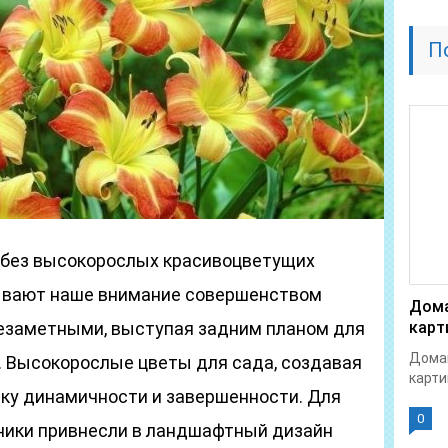
П
 без высокорослых красивоцветущих
вывают наше внимание совершенством
Дома
незаметными, выступая задним планом для
карт
Домаш
. Высокорослые цветы для сада, создавая
карти
тку динамичности и завершенности. Для
0
ники привнесли в ландшафтный дизайн