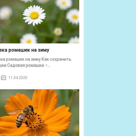
зка ромашек на зиму
ка ромашек на зиму Как сохранить
ки Садовая ромашка –...
11.04.2020