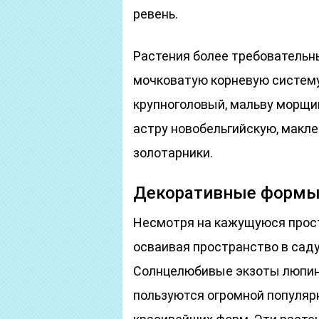
ревень.
Растения более требовательн
мочковатую корневую систему.
крупноголовый, мальву морщи
астру новобельгийскую, макле
золотарники.
Декоративные формы
Несмотря на кажущуюся прост
осваивая пространство в саду
Солнцелюбивые экзоты люпины
пользуются огромной популяр