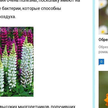
ия очень полезны, поскольку имеют на
е бактерии, которые способны
воздуха.
Обре
Обрез
ромаш
0
высоких многолетников, получивших