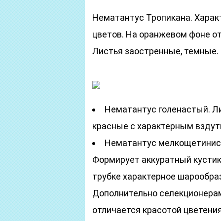
Нематантус Тропикана. Харак
цветов. На оранжевом фоне о
Листья заостренные, темные.
Нематантус голенастый. Ли
красные с характерным вздут
Нематантус мелкощетинис
Формирует аккуратный кустик
трубке характерное шарообра
Дополнительно селекционерам
отличается красотой цветения