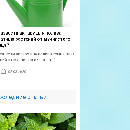
развести актару для полива
атных растений от мучнистого
еца?
азвести актару для полива комнатных
ний от мучнистого червеца?...
02.03.2020
оследние статьи