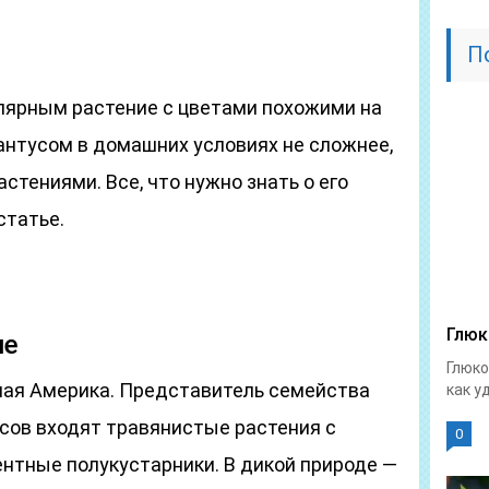
П
лярным растение с цветами похожими на
антусом в домашних условиях не сложнее,
стениями. Все, что нужно знать о его
статье.
Глюк
ие
Глюко
ная Америка. Представитель семейства
как у
усов входят травянистые растения с
0
ентные полукустарники. В дикой природе —