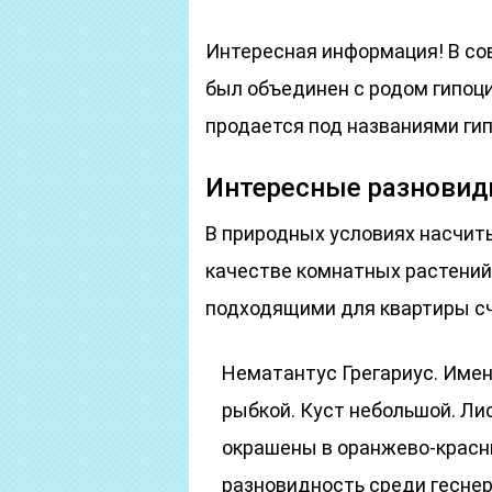
Интересная информация! В со
был объединен с родом гипоци
продается под названиями гипо
Интересные разновид
В природных условиях насчит
качестве комнатных растений
подходящими для квартиры с
Нематантус Грегариус. Име
рыбкой. Куст небольшой. Лис
окрашены в оранжево-красн
разновидность среди гесне