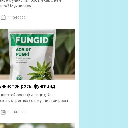
акое мучнистая роса и как с ней
ься? Мучнистая...
11.04.2020
учнистой росы фунгицид
чнистой росы фунгицид Как
нять «Прогноз» от мучнистой росы...
11.04.2020