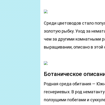
Среди цветоводов стало попу
золотую рыбку. Уход за немат
чем за другими комнатными ра
выращивании, описано в этой 
Ботаническое описан
Родная среда обитания — Юж
геснериевых. В род нематант
ползущими побегами и суккул