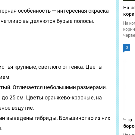
На к
терная особенность — интересная окраска
кори
тчетливо выделяются бурые полосы.
На ко
корич
червец
0
стья крупные, светлого оттенка. Цветы
ием.
тый. Отличается небольшими размерами.
 до 25 см. Цветы оранжево-красные, на
зное вздутие.
и выведены гибриды. Большинство из них
Что 
боро
.