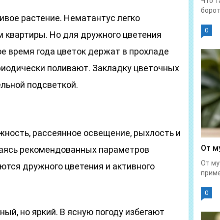
Что т
борот
ливое растение. Нематантус легко
0
м квартиры. Но для дружного цветения
ое время года цветок держат в прохладе
периодически поливают. Закладку цветочных
льной подсветкой.
жность, рассеянное освещение, рыхлость и
От м
аясь рекомендованных параметров
От му
ются дружного цветения и активного
приме
0
ый, но яркий. В ясную погоду избегают