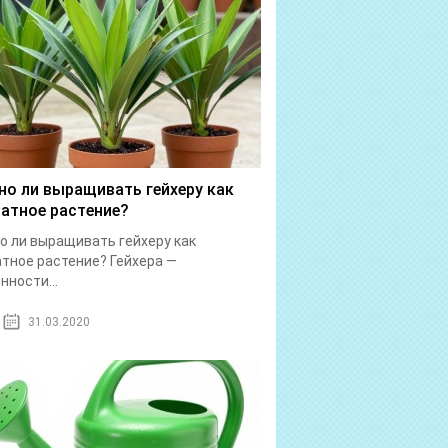
о ли выращивать гейхеру как
атное растение?
 ли выращивать гейхеру как
тное растение? Гейхера —
нности...
31.03.2020