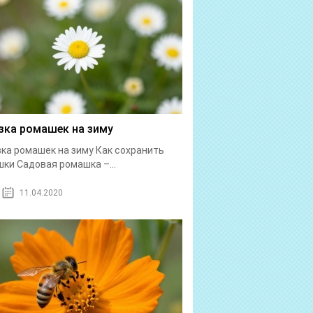
зка ромашек на зиму
ка ромашек на зиму Как сохранить
ки Садовая ромашка –...
11.04.2020