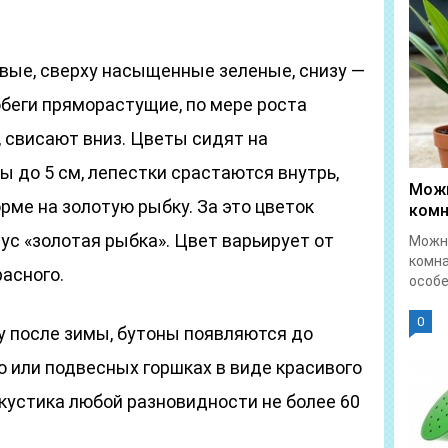
евые, сверху насыщенные зеленые, снизу —
беги пряморастущие, по мере роста
 свисают вниз. Цветы сидят на
ы до 5 см, лепестки срастаются внутрь,
Можн
рме на золотую рыбку. За это цветок
комн
с «золотая рыбка». Цвет варьирует от
Можно
комна
расного.
особе
0
у после зимы, бутоны появляются до
 или подвесных горшках в виде красивого
кустика любой разновидности не более 60