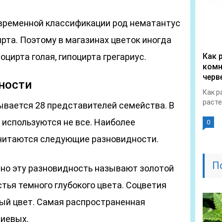
временной классификации род нематантус
рта. Поэтому в магазинах цветок иногда
цирта голая, гипоцирта грегариус.
Как 
комн
черв
ности
Как р
расте
ывается 28 представителей семейства. В
 используются не все. Наиболее
0
читаются следующие разновидности.
П
нно эту разновидность называют золотой
тья темного глубокого цвета. Соцветия
ый цвет. Самая распространенная
риевых.