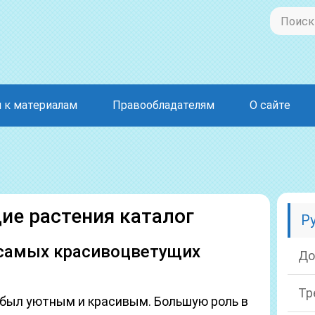
 к материалам
Правообладателям
О сайте
е растения каталог
Р
 самых красивоцветущих
До
Тр
 был уютным и красивым. Большую роль в