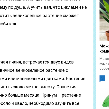
ему по душе. А учитывая, что цикламен не
астить великолепное растение сможет
юбитель.
Можн
комн
Можно
ная лилия, встречается двух видов –
комна
особе
овичное вечнозеленое растение с
ыми или малиновыми цветками. Растение
0
игать около метра высоту. Соцветия
чно больше месяца. Кринум – растение
росло и цвело, необходимо изучить все