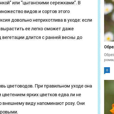
нкой” или “цыганскими сережками”. В
множество видов и сортов этого
ксия довольно неприхотлива в уходе: если
 вырастить ее легко сможет даже
 вегетации длится с ранней весны до
Обре
Обрез
ромаш
0
вь цветоводов. При правильном уходе она
цветением ярких цветков едва ли не
по внешнему виду напоминают розу. Они
хровыми.