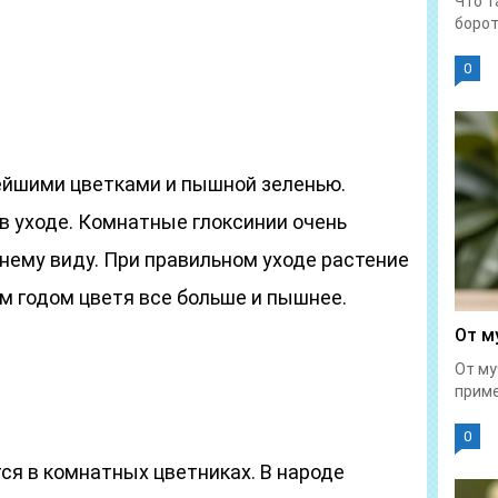
Что т
борот
0
ейшими цветками и пышной зеленью.
 в уходе. Комнатные глоксинии очень
нему виду. При правильном уходе растение
м годом цветя все больше и пышнее.
От м
От му
приме
0
ся в комнатных цветниках. В народе