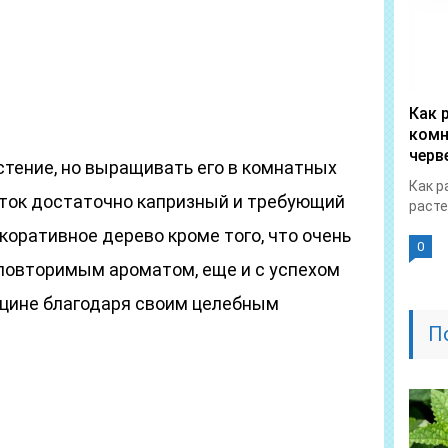
Как 
комн
черв
стение, но выращивать его в комнатных
Как р
еток достаточно капризный и требующий
расте
коративное дерево кроме того, что очень
0
еповторимым ароматом, еще и с успехом
цине благодаря своим целебным
П