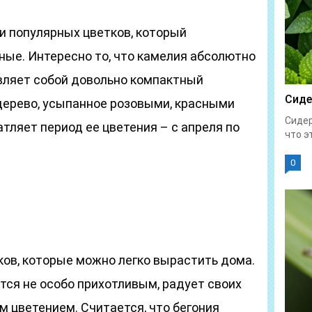
и популярных цветков, который
ные. Интересно то, что камелия абсолютно
авляет собой довольно компактный
Сиде
дерево, усыпанное розовыми, красными
Сидер
тляет период ее цветения – с апреля по
что эт
0
ков, которые можно легко вырастить дома.
тся не особо прихотливым, радует своих
 цветением. Считается, что бегония