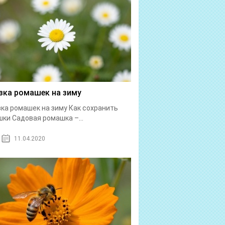
зка ромашек на зиму
ка ромашек на зиму Как сохранить
ки Садовая ромашка –...
11.04.2020