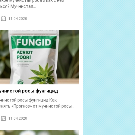
акое мучнистая роса и как с ней
ься? Мучнистая...
11.04.2020
учнистой росы фунгицид
чнистой росы фунгицид Как
нять «Прогноз» от мучнистой росы...
11.04.2020