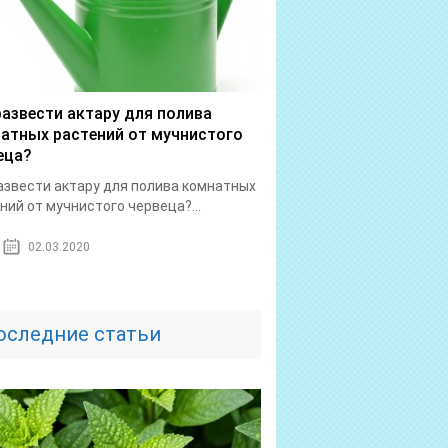
развести актару для полива
атных растений от мучнистого
еца?
азвести актару для полива комнатных
ний от мучнистого червеца?...
02.03.2020
оследние статьи