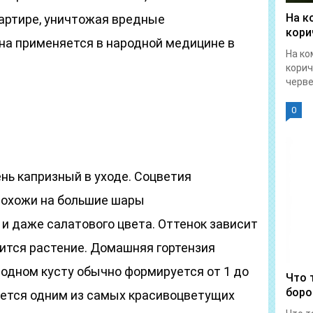
На к
вартире, уничтожая вредные
кори
она применяется в народной медицине в
На ко
корич
червец
0
ень капризный в уходе. Соцветия
похожи на большие шары
 и даже салатового цвета. Оттенок зависит
дится растение. Домашняя гортензия
а одном кусту обычно формируется от 1 до
Что 
боро
тается одним из самых красивоцветущих