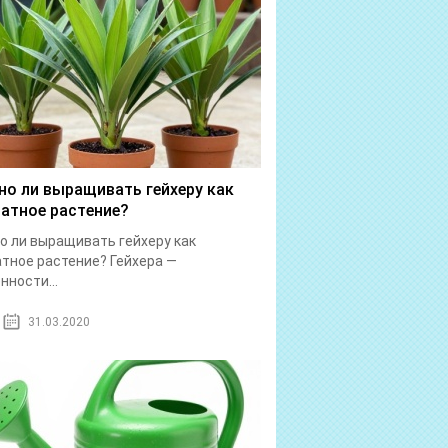
о ли выращивать гейхеру как
атное растение?
 ли выращивать гейхеру как
тное растение? Гейхера —
нности...
31.03.2020