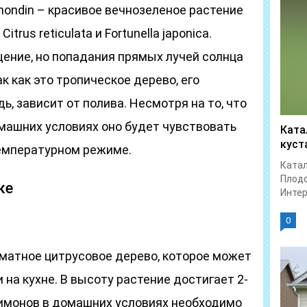
ondin – красивое вечнозеленое растение
trus reticulata и Fortunella japonica.
щение, но попадания прямых лучей солнца
ак как это тропическое дерево, его
, зависит от полива. Несмотря на то, что
омашних условиях оно будет чувствовать
Ката
куст
емпературном режиме.
Катал
Плодо
ке
Интер
0
матное цитрусовое дерево, которое может
 на кухне. В высоту растение достигает 2-
имонов в домашних условиях необходимо