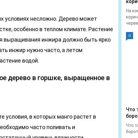
кори
На ко
корич
х условиях несложно. Дерево может
червец
стке, особенно в теплом климате. Растение
0
ля выращивания инжира должно быть ярко
ть инжир нужно часто, а летом
астение водой.
ое дерево в горшке, выращенное в
Что 
боро
е условия, в которых манго растет в
Что т
необходимо часто поливать и
борот
остаточный уровень влажности.