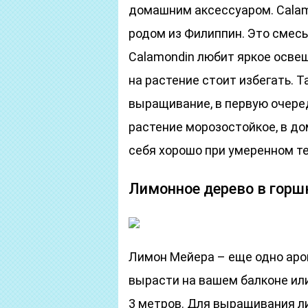
домашним аксессуаром. Calam
родом из Филиппин. Это смесь Ci
Calamondin любит яркое осве
на растение стоит избегать. Т
выращивание, в первую очередь
растение морозостойкое, в д
себя хорошо при умеренном т
Лимонное дерево в горш
Лимон Мейера – еще одно аро
вырасти на вашем балконе или
3 метров. Для выращивания л