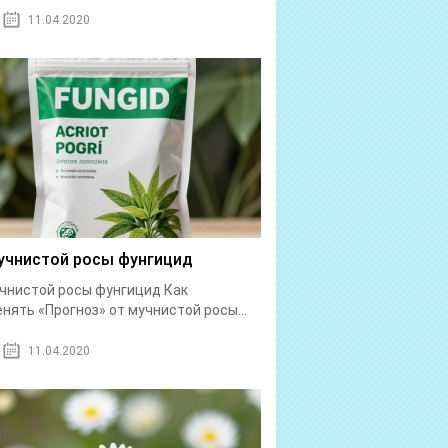
11.04.2020
учнистой росы фунгицид
чнистой росы фунгицид Как
нять «Прогноз» от мучнистой росы...
11.04.2020