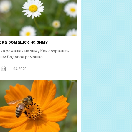
зка ромашек на зиму
ка ромашек на зиму Как сохранить
ки Садовая ромашка –...
11.04.2020