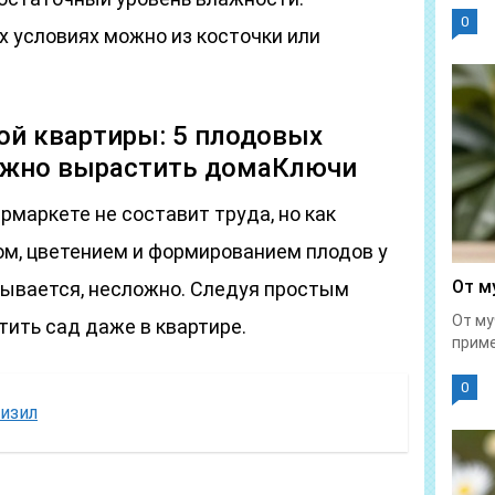
0
 условиях можно из косточки или
ой квартиры: 5 плодовых
ожно вырастить домаКлючи
рмаркете не составит труда, но как
ом, цветением и формированием плодов у
От м
азывается, несложно. Следуя простым
От му
ить сад даже в квартире.
приме
0
кизил