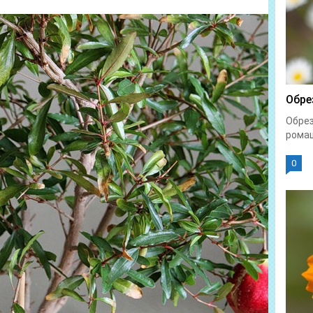
Обре
Обрез
ромаш
0