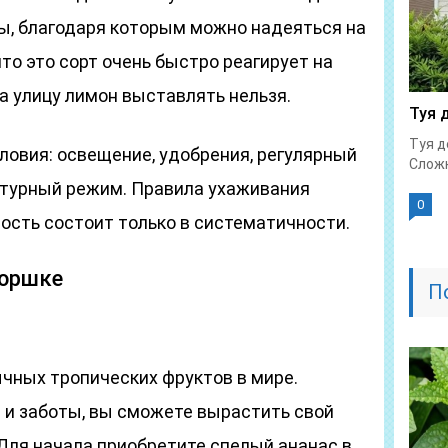
, благодаря которым можно надеяться на
то это сорт очень быстро реагирует на
а улицу лимон выставлять нельзя.
Туя 
Туя д
ловия: освещение, удобрения, регулярный
Сложн
атурный режим. Правила ухаживания
0
ость состоит только в систематичности.
горшке
П
чных тропических фруктов в мире.
 и заботы, вы сможете вырастить свой
Для начала приобретите спелый ананас в