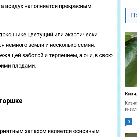
 а воздух наполняется прекрасным
П
доконнике цветущий или экзотически
я немного земли и несколько семян.
ежащей заботой и терпением, а они, в свою
оими плодами.
Кизи
 горшке
Кизил
кизил
0
приятным запахом является основным