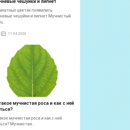
чневые чешуйки и липнет
мнатных цветах появились
невые чешуйки и липнет Мучнистый
...
11.04.2020
такое мучнистая роса и как с ней
ться?
акое мучнистая роса и как с ней
ься? Мучнистая...