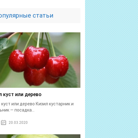
опулярные статьи
л куст или дерево
 куст или дерево Кизил кустарник и
ьник — посадка...
20.03.2020