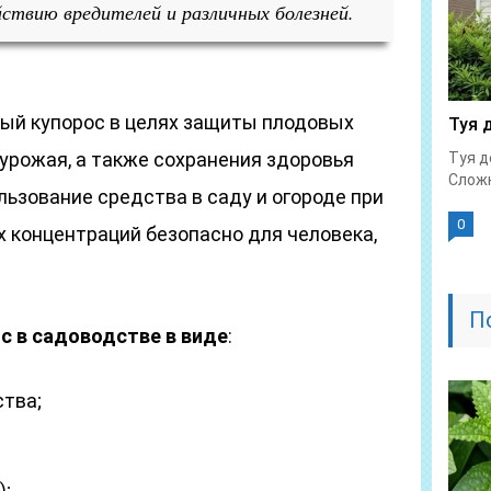
ствию вредителей и различных болезней.
ый купорос в целях защиты плодовых
Туя 
 урожая, а также сохранения здоровья
Туя д
Сложн
ьзование средства в саду и огороде при
0
концентраций безопасно для человека,
П
 в садоводстве в виде
:
тва;
);