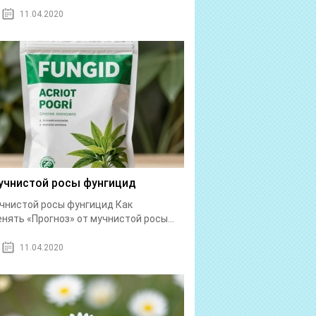
11.04.2020
учнистой росы фунгицид
чнистой росы фунгицид Как
нять «Прогноз» от мучнистой росы...
11.04.2020