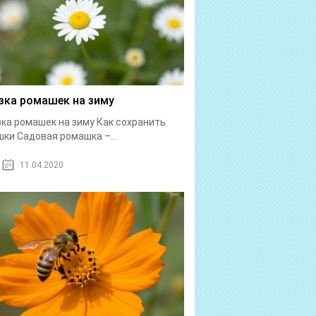
зка ромашек на зиму
ка ромашек на зиму Как сохранить
ки Садовая ромашка –...
11.04.2020