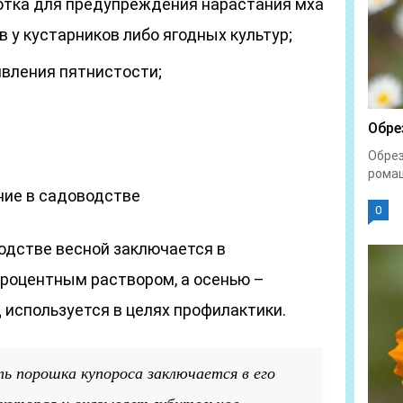
отка для предупреждения нарастания мха
 у кустарников либо ягодных культур;
явления пятнистости;
Обре
Обрез
ромаш
ние в садоводстве
0
одстве весной заключается в
роцентным раствором, а осенью –
 используется в целях профилактики.
ь порошка купороса заключается в его