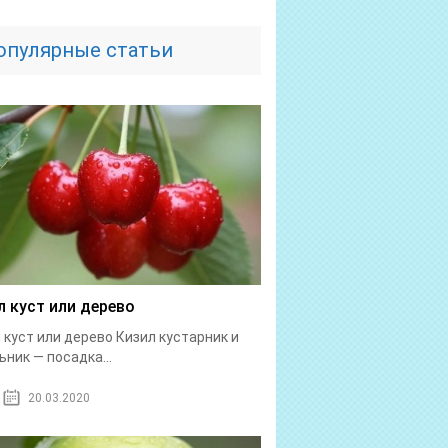
опулярные статьи
л куст или дерево
 куст или дерево Кизил кустарник и
ьник — посадка...
20.03.2020