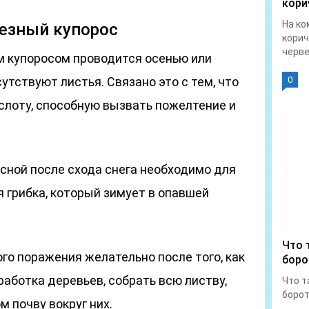
кори
На ко
езный купорос
корич
червец
 купоросом проводится осенью или
сутствуют листья. Связано это с тем, что
0
слоту, способную вызвать пожелтение и
сной после схода снега необходимо для
грибка, который зимует в опавшей
Что 
го поражения желательно после того, как
боро
аботка деревьев, собрать всю листву,
Что т
борот
м почву вокруг них.