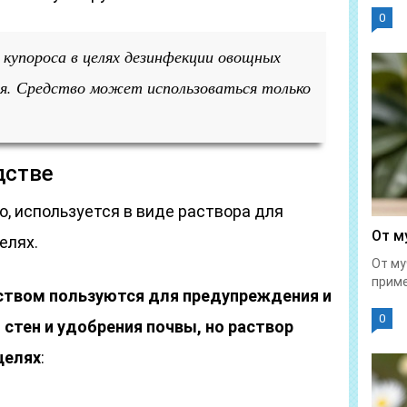
0
купороса в целях дезинфекции овощных
ся. Средство может использоваться только
дстве
о, используется в виде раствора для
От м
елях.
От му
приме
дством пользуются для предупреждения и
0
 стен и удобрения почвы, но раствор
целях
: