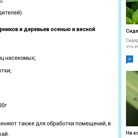
дителей).
ников и деревьев осенью и весной
Сиде
Сидер
что эт
иц насекомых;
0
тки;
00г
еняют также для обработки помещений, в
На к
жай.