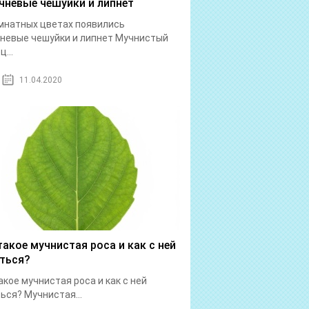
чневые чешуйки и липнет
мнатных цветах появились
невые чешуйки и липнет Мучнистый
...
11.04.2020
такое мучнистая роса и как с ней
ться?
акое мучнистая роса и как с ней
ься? Мучнистая...