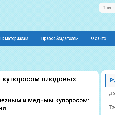
 к материалам
Правообладателям
О сайте
 купоросом плодовых
Р
До
лезным и медным купоросом:
ии
Тр