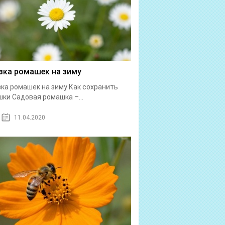
зка ромашек на зиму
ка ромашек на зиму Как сохранить
ки Садовая ромашка –...
11.04.2020