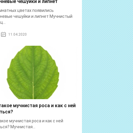
чневые чешуйки и липнет
мнатных цветах появились
невые чешуйки и липнет Мучнистый
...
11.04.2020
такое мучнистая роса и как с ней
ться?
акое мучнистая роса и как с ней
ься? Мучнистая...