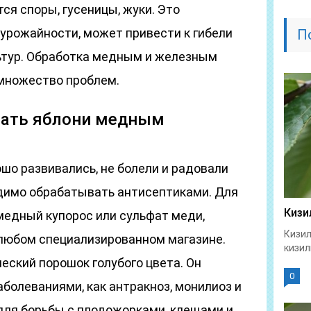
ся споры, гусеницы, жуки. Это
урожайности, может привести к гибели
П
льтур. Обработка медным и железным
множество проблем.
вать яблони медным
шо развивались, не болели и радовали
димо обрабатывать антисептиками. Для
Кизи
медный купорос или сульфат меди,
Кизил
любом специализированном магазине.
кизил
еский порошок голубого цвета. Он
0
аболеваниями, как антракноз, монилиоз и
 для борьбы с плодожорками, клещами и