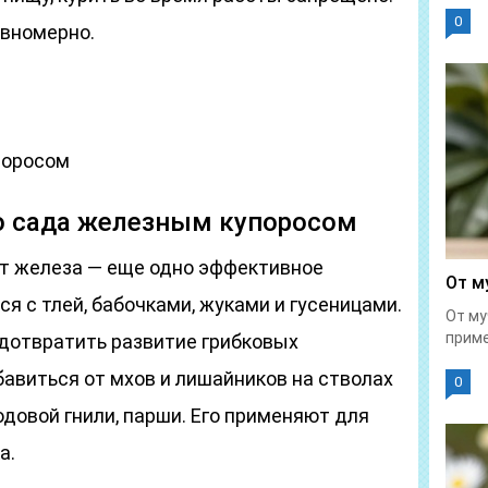
0
вномерно.
поросом
о сада железным купоросом
т железа — еще одно эффективное
От м
я с тлей, бабочками, жуками и гусеницами.
От му
приме
дотвратить развитие грибковых
бавиться от мхов и лишайников на стволах
0
одовой гнили, парши. Его применяют для
а.