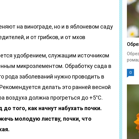
няют на винограде, но и в яблоневом саду
дителей, и от грибков, и от мхов
Обре
Обрез
яется удобрением, служащим источником
ромаш
енным микроэлементом. Обработку сада в
0
го рода заболеваний нужно проводить в
 Рекомендуется делать это ранней весной
ра воздуха должна прогреться до +5°С.
 до того, как начнут набухать почки.
ечь молодую листву, почки, что
жая.