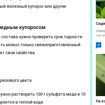
ный железный купорос или другие
Сиде
 медным купоросом
Сидер
что эт
 состава нужно проверить срок годности
ать можно только свежеприготовленный
0
ет свои свойства.
рюзового цвета
ужно растворить 100 г сульфата меди в 10
На к
ряется в теплой воде.