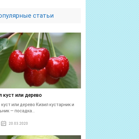
опулярные статьи
л куст или дерево
 куст или дерево Кизил кустарник и
ьник — посадка...
20.03.2020