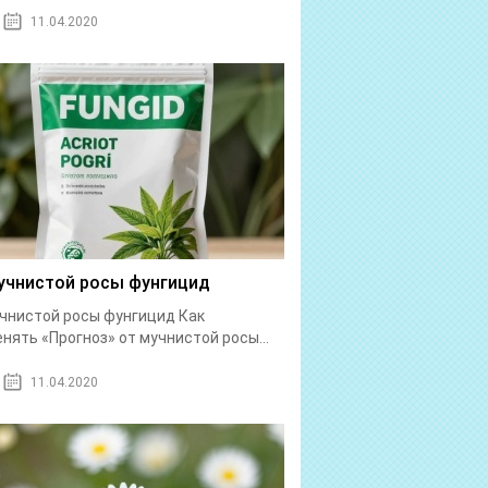
11.04.2020
учнистой росы фунгицид
чнистой росы фунгицид Как
нять «Прогноз» от мучнистой росы...
11.04.2020