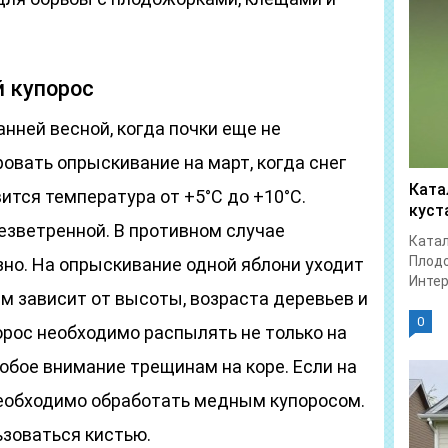
 купорос
нней весной, когда почки еще не
овать опрыскивание на март, когда снег
Ката
ится температура от +5°С до +10°С.
куст
езветренной. В противном случае
Катал
Плодо
зно. На опрыскивание одной яблони уходит
Интер
ем зависит от высоты, возраста деревьев и
0
орос необходимо распылять не только на
особое внимание трещинам на коре. Если на
 необходимо обработать медным купоросом.
ьзоваться кистью.