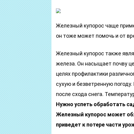
Железный купорос чаще приме
он тоже может помочь и от вре
Железный купорос также явл
железа. Он насыщает почву ц
целях профилактики различно
сухую и безветренную погоду.
после схода снега. Температу
Нужно успеть обработать сад
Железный купорос может обж
приведет к потере части уро