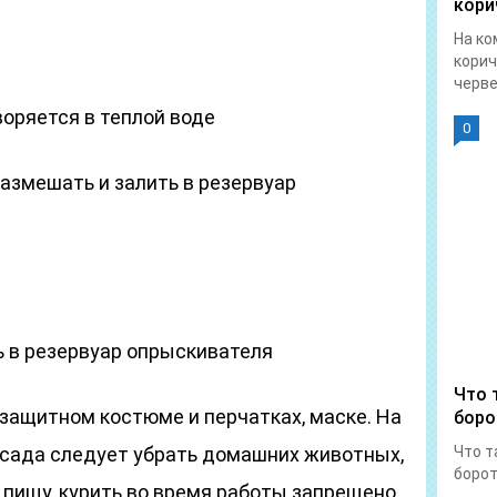
кори
На ко
корич
червец
оряется в теплой воде
0
азмешать и залить в резервуар
ь в резервуар опрыскивателя
Что 
защитном костюме и перчатках, маске. На
боро
 сада следует убрать домашних животных,
Что т
борот
пищу, курить во время работы запрещено.