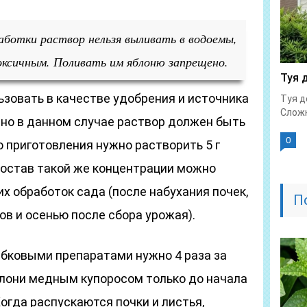
аботки раствор нельзя выливать в водоемы,
оксичным. Поливать им яблоню запрещено.
Туя 
зовать в качестве удобрения и источника
Туя д
Сложн
 но в данном случае раствор должен быть
0
о приготовления нужно растворить 5 г
Состав такой же концентрации можно
 обработок сада (после набухания почек,
П
ов и осенью после сбора урожая).
бковыми препаратами нужно 4 раза за
блони медным купоросом только до начала
Когда распускаются почки и листья,