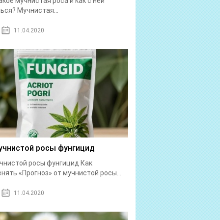
акое мучнистая роса и как с ней
ься? Мучнистая...
11.04.2020
учнистой росы фунгицид
чнистой росы фунгицид Как
нять «Прогноз» от мучнистой росы...
11.04.2020