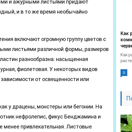
ыми и ажурными листьями придают
дный, и в то же время необычайно
Как 
ения включают огромную группу цветов с
комн
черв
ными листьями различной формы, размеров
Как р
 пластин разнообразна: насыщенная
расте
пурная, фиолетовая. У некоторых видов
0
в зависимости от освещенности или
П
как у драцены, монстеры или бегонии. На
оротник нефролепис, фикус Бенджамина и
 не менее привлекательная. Листовые