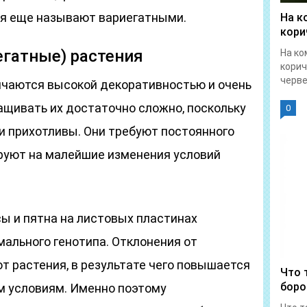
ия еще называют вариегатными.
На к
кори
егатные) растения
На ко
корич
червец
чаются высокой декоративностью и очень
ащивать их достаточно сложно, поскольку
0
и прихотливы. Они требуют постоянного
ируют на малейшие изменения условий
сы и пятна на листовых пластинах
ального генотипа. Отклонения от
т растения, в результате чего повышается
Что 
боро
м условиям. Именно поэтому