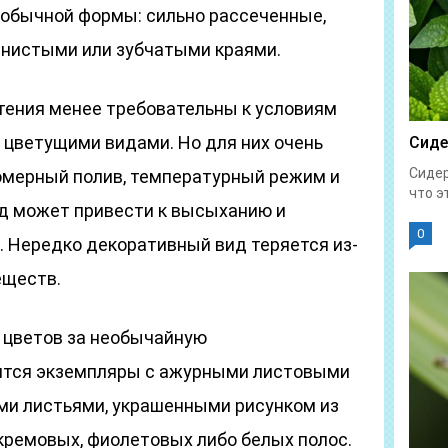
еобычной формы: сильно рассеченные,
олнистыми или зубчатыми краями.
ения менее требовательны к условиям
 цветущими видами. Но для них очень
Сиде
Сидер
омерный полив, температурный режим и
что эт
д может привести к высыханию и
0
. Нередко декоративный вид теряется из-
еществ.
 цветов за необычайную
нятся экземпляры с ажурными листовыми
ми листьями, украшенными рисунком из
кремовых, фиолетовых либо белых полос.