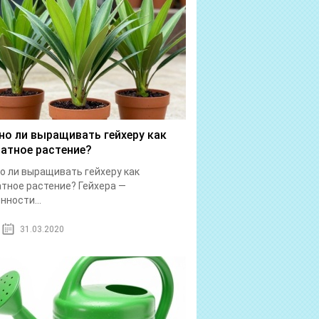
о ли выращивать гейхеру как
атное растение?
 ли выращивать гейхеру как
тное растение? Гейхера —
нности...
31.03.2020