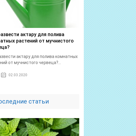
развести актару для полива
атных растений от мучнистого
еца?
азвести актару для полива комнатных
ний от мучнистого червеца?...
02.03.2020
оследние статьи