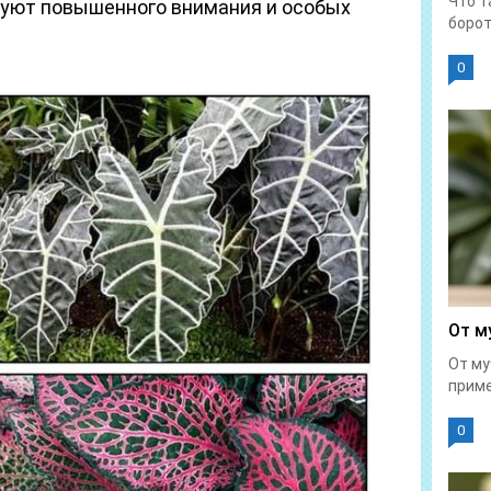
Что т
буют повышенного внимания и особых
борот
0
От м
От му
приме
0