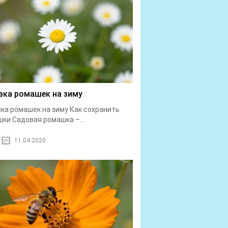
зка ромашек на зиму
ка ромашек на зиму Как сохранить
ки Садовая ромашка –...
11.04.2020