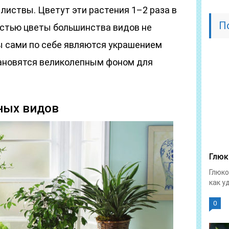
листвы. Цветут эти растения 1–2 раза в
П
остью цветы большинства видов не
 сами по себе являются украшением
тановятся великолепным фоном для
ных видов
Глюк
Глюко
как у
0