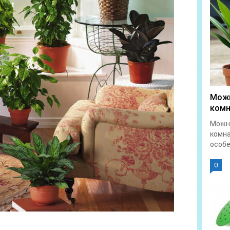
Можн
комн
Можно
комна
особе
0