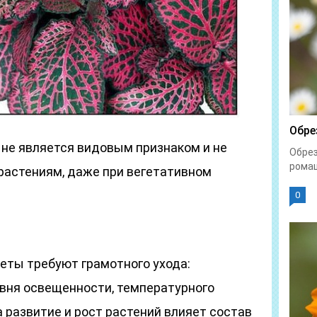
Обре
 не является видовым признаком и не
Обрез
ромаш
растениям, даже при вегетативном
0
ты требуют грамотного ухода:
вня освещенности, температурного
 развитие и рост растений влияет состав