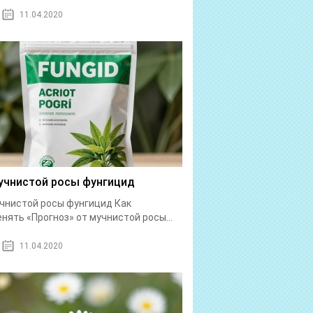
11.04.2020
учнистой росы фунгицид
чнистой росы фунгицид Как
нять «Прогноз» от мучнистой росы...
11.04.2020