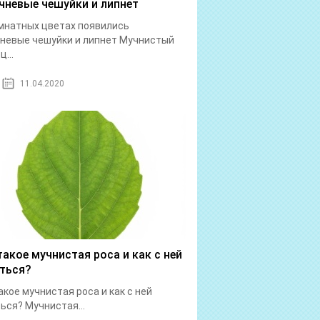
чневые чешуйки и липнет
мнатных цветах появились
невые чешуйки и липнет Мучнистый
...
11.04.2020
такое мучнистая роса и как с ней
ться?
акое мучнистая роса и как с ней
ься? Мучнистая...