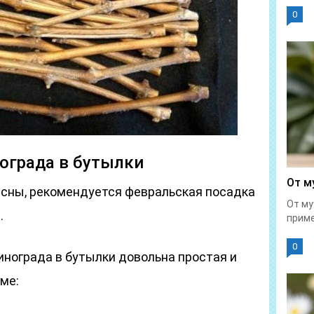
0
ограда в бутылки
От м
весны, рекомендуется февральская посадка
От му
.
приме
0
инограда в бутылки довольна простая и
ме: