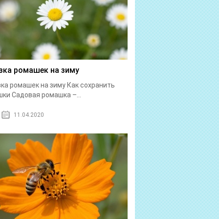
зка ромашек на зиму
ка ромашек на зиму Как сохранить
ки Садовая ромашка –...
11.04.2020