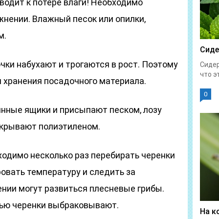
иводит к потере влаги! Необходимо
нении. Влажный песок или опилки,
м.
Сиде
чки набухают и трогаются в рост. Поэтому
Сидер
что эт
я хранения посадочного материала.
0
нные ящики и присыпают песком, лозу
акрывают полиэтиленом.
ходимо несколько раз перебирать черенки
ровать температуру и следить за
нии могут развиться плесневые грибы.
нью черенки выбраковывают.
На к