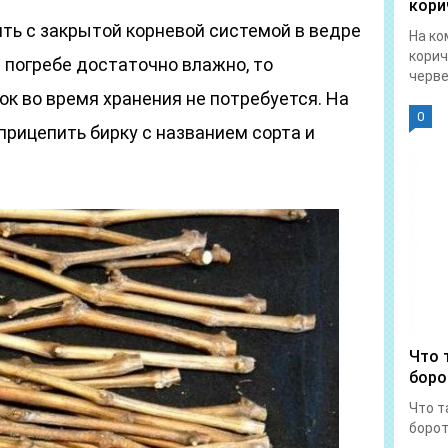
кори
ть с закрытой корневой системой в ведре
На ко
корич
 погребе достаточно влажно, то
червец
к во время хранения не потребуется. На
0
рицепить бирку с названием сорта и
Что 
боро
Что т
борот