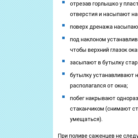
отрезав горлышко у плас
отверстия и насыпают на
поверх дренажа насыпают
под наклоном устанавлив
чтобы верхний глазок ока
засыпают в бутылку стар
бутылку устанавливают на
располагался от окна;
побег накрывают однора
стаканчиком (снимают ста
умещаться).
При поливе саженцев не следу