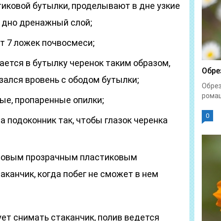
тиковой бутылки, проделывают в дне узкие
 дно дренажный слой;
 7 ложек почвосмеси;
ается в бутылку черенок таким образом,
Обре
зался вровень с ободом бутылки;
Обрез
ромаш
ые, пропаренные опилки;
0
 подоконник так, чтобы глазок черенка
зовым прозрачным пластиковым
канчик, когда побег не сможет в нем
ет снимать стаканчик, полив ведется