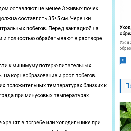
дом оставляют не менее 3 живых почек.
должна составлять 35±5 см. Черенки
Уход
нтральных побегов. Перед закладкой на
обре
ки и полностью обрабатывают в растворе
Уход 
обрез
0
сти к минимуму потерю питательных
 на корнеобразование и рост побегов.
ких положительных температурах близких к
П
ограда при минусовых температурах
е хранят в погребе или холодильнике при