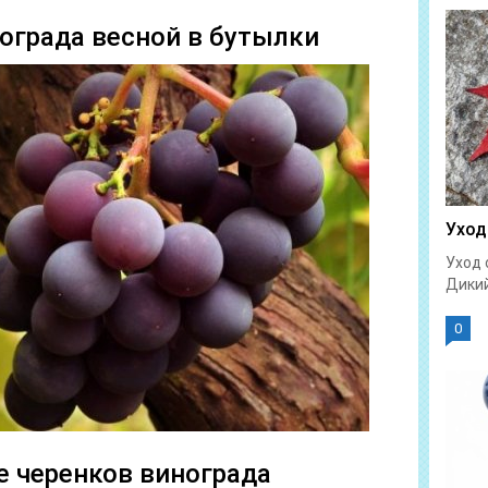
ограда весной в бутылки
Уход
Уход 
Дикий
0
е черенков винограда