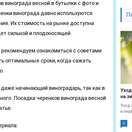
в винограда весной в бутылки с фото и
ренки винограда давно используются
П
ния. Их стоимость на рынке доступна
дет сильной и плодоносящей.
, рекомендуем ознакомиться с советами
ть оптимальные сроки, когда сажать
о.
 даже начинающий виноградарь, так как в
Уход
на з
ного. Посадка черенков винограда весной
Уход 
атье.
в перв
0
ериала: