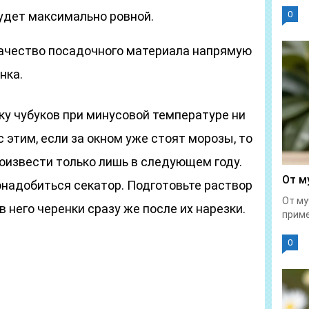
будет максимально ровной.
0
качество посадочного материала напрямую
нка.
ку чубуков при минусовой температуре ни
 с этим, если за окном уже стоят морозы, то
оизвести только лишь в следующем году.
От м
онадобиться секатор. Подготовьте раствор
От му
в него черенки сразу же после их нарезки.
приме
0