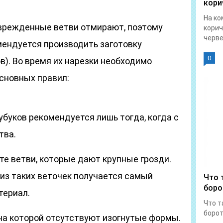
кори
На ко
врежденные ветви отмирают, поэтому
корич
червец
мендуется производить заготовку
0
в). Во время их нарезки необходимо
сновных правил:
убуков рекомендуется лишь тогда, когда с
тва.
те ветви, которые дают крупные грозди.
 из таких веточек получается самый
Что 
боро
териал.
Что т
борот
 на которой отсутствуют изогнутые формы.