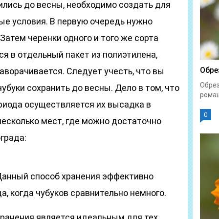
ились до весны, необходимо создать для
ые условия. В первую очередь нужно
Затем черенки одного и того же сорта
я в отдельный пакет из полиэтилена,
Обре
аворачивается. Следует учесть, что вы
Обрез
буки сохранить до весны. Дело в том, что
ромаш
ериода осуществляется их высадка в
0
несколько мест, где можно достаточно
града:
анный способ хранения эффективно
а, когда чубуков сравнительно немного.
хранения является идеальным для тех