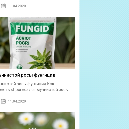
11.04.2020
учнистой росы фунгицид
чнистой росы фунгицид Как
нять «Прогноз» от мучнистой росы...
11.04.2020