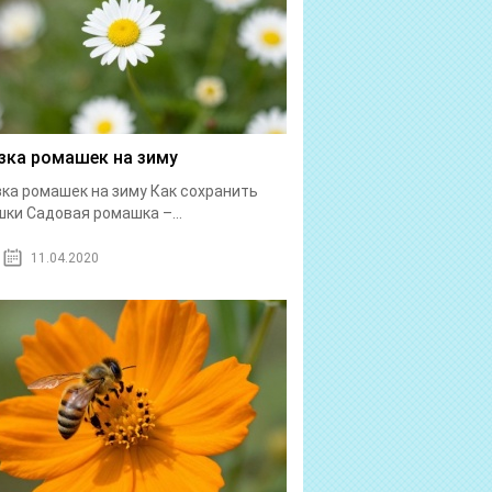
зка ромашек на зиму
ка ромашек на зиму Как сохранить
ки Садовая ромашка –...
11.04.2020