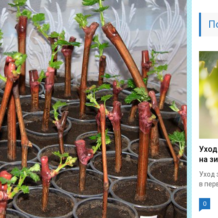
П
Уход
на з
Уход 
в перв
0