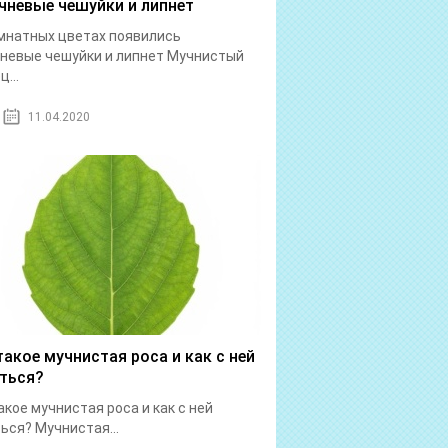
чневые чешуйки и липнет
мнатных цветах появились
невые чешуйки и липнет Мучнистый
...
11.04.2020
такое мучнистая роса и как с ней
ться?
акое мучнистая роса и как с ней
ься? Мучнистая...