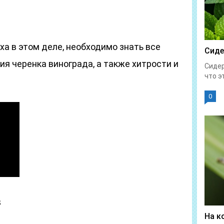
ха в этом деле, необходимо знать все
Сиде
я черенка винограда, а также хитрости и
Сидер
что эт
0
в
На к