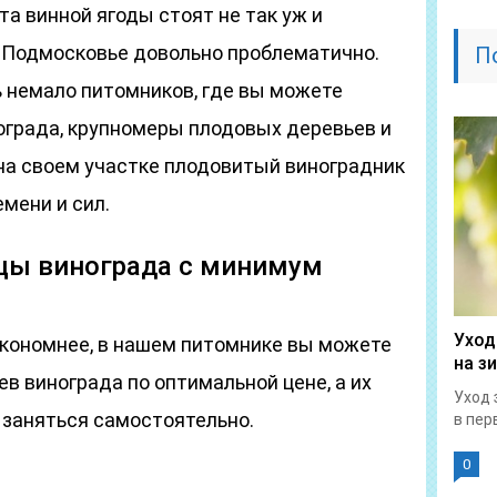
та винной ягоды стоят не так уж и
и Подмосковье довольно проблематично.
П
ь немало питомников, где вы можете
ограда, крупномеры плодовых деревьев и
 на своем участке плодовитый виноградник
мени и сил.
цы винограда с минимум
Уход
кономнее, в нашем питомнике вы можете
на з
в винограда по оптимальной цене, а их
Уход 
заняться самостоятельно.
в перв
0