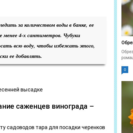
едить за количеством воды в банке, ее
е менее 4-х сантиметров. Чубуки
Обре
сать всю воду, чтобы избежать этого,
Обрез
ски ее добавлять.
ромаш
0
весенней высадке
ние саженцев винограда –
ту садоводов тара для посадки черенков