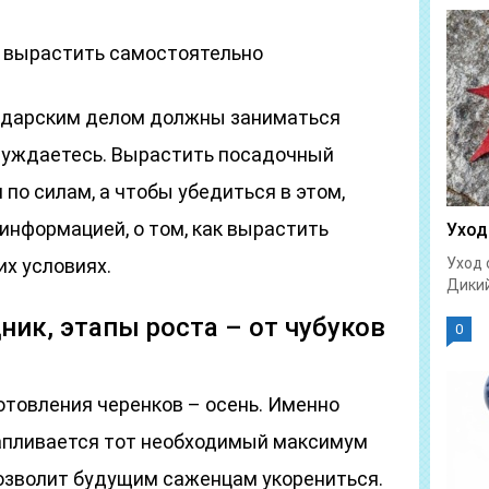
 вырастить самостоятельно
радарским делом должны заниматься
луждаетесь. Вырастить посадочный
по силам, а чтобы убедиться в этом,
информацией, о том, как вырастить
Уход
х условиях.
Уход 
Дикий
ик, этапы роста – от чубуков
0
отовления черенков – осень. Именно
апливается тот необходимый максимум
озволит будущим саженцам укорениться.