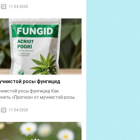
11.04.2020
учнистой росы фунгицид
чнистой росы фунгицид Как
нять «Прогноз» от мучнистой росы...
11.04.2020