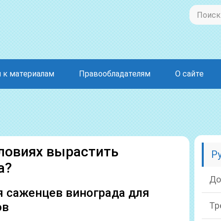
 к материалам
Правообладателям
О сайте
ловиях вырастить
Р
а?
До
 саженцев винограда для
ов
Тр