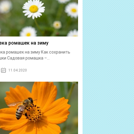
зка ромашек на зиму
ка ромашек на зиму Как сохранить
ки Садовая ромашка –...
11.04.2020