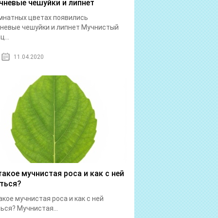
чневые чешуйки и липнет
мнатных цветах появились
невые чешуйки и липнет Мучнистый
...
11.04.2020
такое мучнистая роса и как с ней
ться?
акое мучнистая роса и как с ней
ься? Мучнистая...