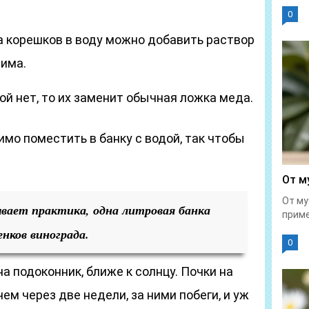
0
а корешков в воду можно добавить раствор
тима.
ой нет, то их заменит обычная ложка меда.
имо поместить в банку с водой, так чтобы
От м
От му
вает практика, одна литровая банка
приме
нков винограда.
0
а подоконник, ближе к солнцу. Почки на
ем через две недели, за ними побеги, и уж