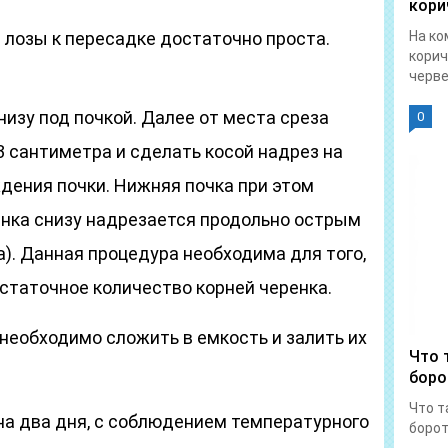
кори
 лозы к пересадке достаточно проста.
На ко
корич
червец
изу под почкой. Далее от места среза
0
3 сантиметра и сделать косой надрез на
дения почки. Нижняя почка при этом
ренка снизу надрезается продольно острым
). Данная процедура необходима для того,
статочное количество корней черенка.
необходимо сложить в емкость и залить их
Что 
боро
Что т
на два дня, с соблюдением температурного
борот