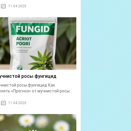
11.04.2020
учнистой росы фунгицид
чнистой росы фунгицид Как
нять «Прогноз» от мучнистой росы...
11.04.2020