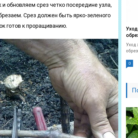
 и обновляем срез четко посередине узла,
обрезаем. Срез должен быть ярко-зеленого
нок готов к проращиванию.
Уход
обре
Уход 
обрез
0
П