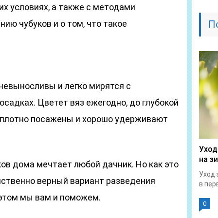
х условиях, а также с методами
ию чубуков и о том, что такое
П
.
невыносливы и легко мирятся с
садках. Цветет вяз ежегодно, до глубокой
ь плотно посажены и хорошо удерживают
Уход
на з
ов дома мечтает любой дачник. Но как это
Уход 
инственно верный вариант разведения
в перв
 этом мы вам и поможем.
0