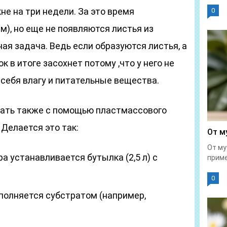
не на три недели. За это время
0
м), но еще не появляются листья из
ная задача. Ведь если образуются листья, а
к в итоге засохнет потому ,что у него не
себя влагу и питательные вещества.
ать также с помощью пластмассового
 Делается это так:
От м
От му
ра устанавливается бутылка (2,5 л) с
приме
0
аполняется субстратом (например,