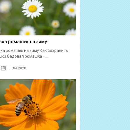
зка ромашек на зиму
ка ромашек на зиму Как сохранить
ки Садовая ромашка –...
11.04.2020