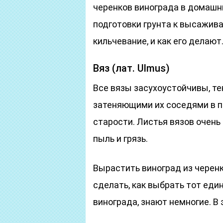
черенков винограда в домашни
подготовки грунта к высаживан
кильчевание, и как его делают
Вяз (лат. Ulmus)
Все вязы засухоустойчивы, те
затеняющими их соседями в по
старости. Листья вязов очен
пыль и грязь.
Вырастить виноград из черенк
сделать, как выбрать тот ед
винограда, знают немногие. В