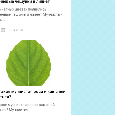
чневые чешуйки и липнет
мнатных цветах появились
невые чешуйки и липнет Мучнистый
...
11.04.2020
такое мучнистая роса и как с ней
ться?
акое мучнистая роса и как с ней
ься? Мучнистая...