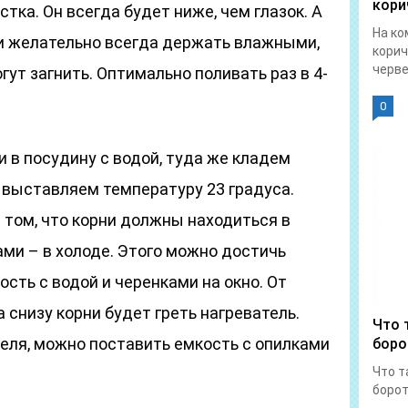
кори
стка. Он всегда будет ниже, чем глазок. А
На ко
лки желательно всегда держать влажными,
корич
червец
гут загнить. Оптимально поливать раз в 4-
0
 в посудину с водой, туда же кладем
 выставляем температуру 23 градуса.
 том, что корни должны находиться в
ками – в холоде. Этого можно достичь
сть с водой и черенками на окно. От
а снизу корни будет греть нагреватель.
Что 
ателя, можно поставить емкость с опилками
боро
Что т
борот