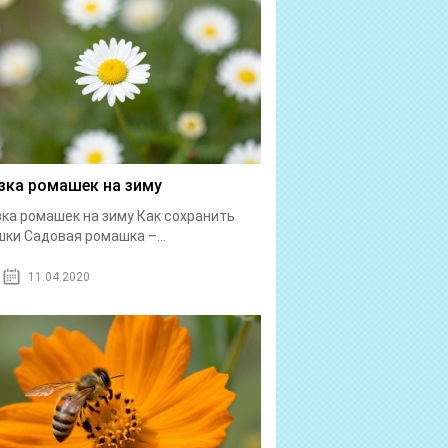
зка ромашек на зиму
ка ромашек на зиму Как сохранить
ки Садовая ромашка –...
11.04.2020