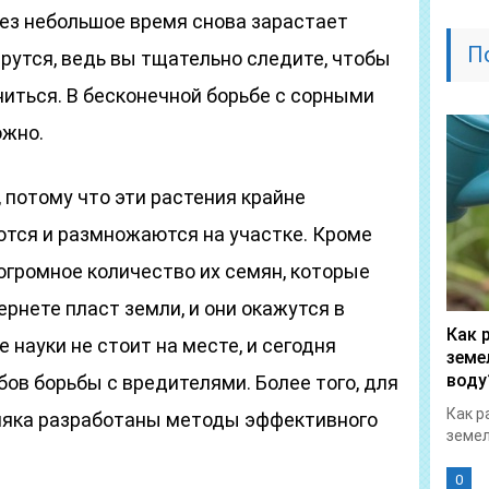
рез небольшое время снова зарастает
П
берутся, ведь вы тщательно следите, чтобы
ениться. В бесконечной борьбе с сорными
ожно.
 потому что эти растения крайне
ются и размножаются на участке. Кроме
 огромное количество их семян, которые
ернете пласт земли, и они окажутся в
Как 
 науки не стоит на месте, и сегодня
земе
воду
ов борьбы с вредителями. Более того, для
Как р
няка разработаны методы эффективного
земел
0