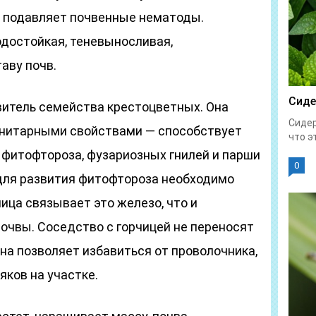
, подавляет почвенные нематоды.
одостойкая, теневыносливая,
аву почв.
Сиде
итель семейства крестоцветных. Она
Сидер
нитарными свойствами — способствует
что эт
 фитофтороза, фузариозных гнилей и парши
0
 для развития фитофтороза необходимо
чица связывает это железо, что и
очвы. Соседство с горчицей не переносят
на позволяет избавиться от проволочника,
яков на участке.