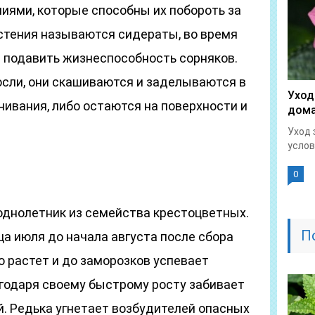
иями, которые способны их побороть за
астения называются сидераты, во время
ы подавить жизнеспособность сорняков.
осли, они скашиваются и заделываются в
Уход
нивания, либо остаются на поверхности и
дома
Уход 
услов
0
однолетник из семейства крестоцветных.
П
ца июля до начала августа после сбора
о растет и до заморозков успевает
агодаря своему быстрому росту забивает
й. Редька угнетает возбудителей опасных