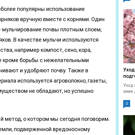
иболее популярны использование
орняков вручную вместе с корнями. Один
 мульчирование почвы плотным слоем,
яков. В качестве мульчи используются
тва, например компост, сено, кора,
ые кроме борьбы с нежелательными
Уход
нивают и удобряют почву. Также в
подг
иала используется агроволокно, газеты,
Уход 
муществом не обладают, но успешно
зиме 
0
й метод, о котором мы сегодня поговорим.
земли, подверженной вредоносному