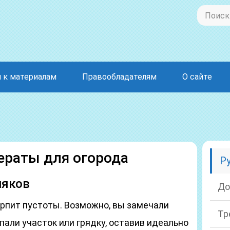
 к материалам
Правообладателям
О сайте
ераты для огорода
Р
няков
До
терпит пустоты. Возможно, вы замечали
Тр
опали участок или грядку, оставив идеально