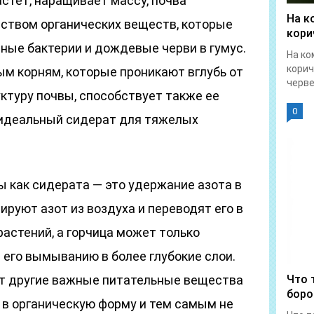
стет, наращивает массу, почва
На к
ством органических веществ, которые
кори
ные бактерии и дождевые черви в гумус.
На ко
корич
ым корням, которые проникают вглубь от
червец
уктуру почвы, способствует также ее
0
о идеальный сидерат для тяжелых
ы как сидерата — это удержание азота в
ируют азот из воздуха и переводят его в
растений, а горчица может только
 его вымыванию в более глубокие слои.
т другие важные питательные вещества
Что 
боро
 в органическую форму и тем самым не