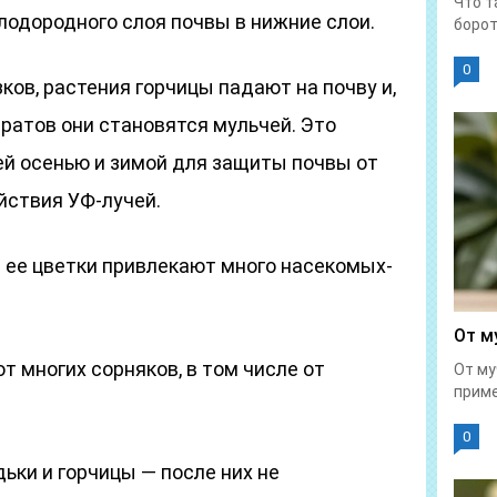
Что т
плодородного слоя почвы в нижние слои.
борот
0
ков, растения горчицы падают на почву и,
ератов они становятся мульчей. Это
ей осенью и зимой для защиты почвы от
йствия УФ-лучей.
 ее цветки привлекают много насекомых-
От м
т многих сорняков, в том числе от
От му
приме
0
ьки и горчицы — после них не