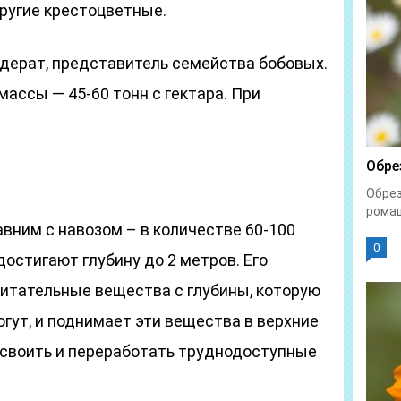
ругие крестоцветные.
ерат, представитель семейства бобовых.
ассы — 45-60 тонн с гектара. При
Обре
Обрез
ромаш
вним с навозом – в количестве 60-100
0
достигают глубину до 2 метров. Его
питательные вещества с глубины, которую
огут, и поднимает эти вещества в верхние
усвоить и переработать труднодоступные