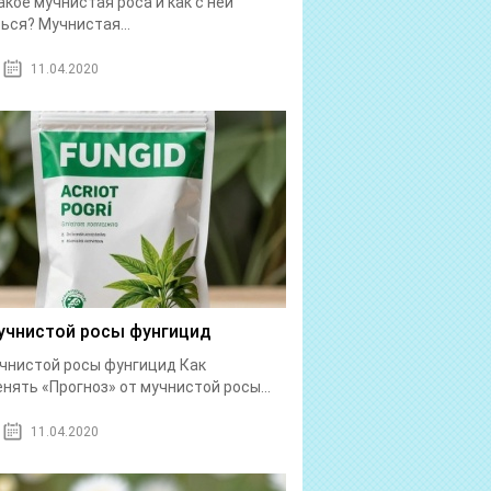
акое мучнистая роса и как с ней
ься? Мучнистая...
11.04.2020
учнистой росы фунгицид
чнистой росы фунгицид Как
нять «Прогноз» от мучнистой росы...
11.04.2020