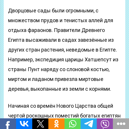
Дворцовые сады были огромными, с
множеством прудов и тенистых аллей для
отдыха фараонов. Правители Древнего
Египта высаживали в садах завезённые из
других стран растения, неведомые в Египте.
Например, экспедиция царицы Хатшепсут из
страны Пунт наряду со слоновой костью,
миртом и ладаном привезла миртовые
деревья, выкопанные из земли с корнями.
Начиная со времён Нового Царства общей
чертой роскошных поместий богатых египтян
стали
сады удовольствия
. Согласно рисункам