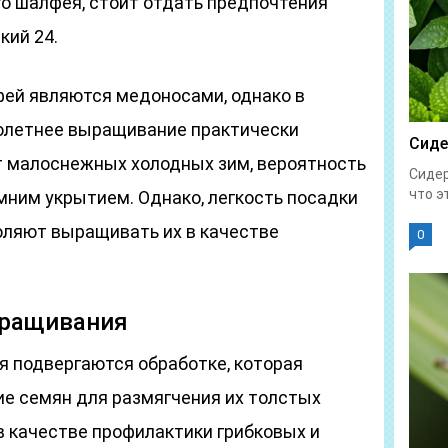
о шалфея, стоит отдать предпочтения
кий 24.
ей являются медоносами, однако в
олетнее выращивание практически
Сиде
т малоснежных холодных зим, вероятность
Сидер
что эт
мним укрытием. Однако, легкость посадки
оляют выращивать их в качестве
0
ыращивания
 подвергаются обработке, которая
ие семян для размягчения их толстых
в качестве профилактики грибковых и