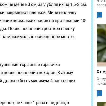
Что т
 не менее 3 см, заглубляя их на 1,5-2 см.
борот
ики накрывают пленкой. Минитепличку
0
чение нескольких часов на протяжении 10-
ходы. После появления ростков пленку
 на максимально освещенное место.
идуальные торфяные горшочки
От м
и после появления всходов. К этому
От му
ий должно быть минимум 4 настоящих
приме
0
енно, не чаще 1 раза в неделю, в