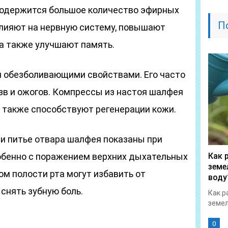
 содержится большое количество эфирных
П
влияют на нервную систему, повышают
 а также улучшают память.
 обезболивающими свойствами. Его часто
зв и ожогов. Компрессы из настоя шалфея
а также способствуют регенерации кожи.
и питье отвара шалфея показаны при
обенно с поражением верхних дыхательных
Как 
земе
ом полости рта могут избавить от
воду
снять зубную боль.
Как р
земел
0