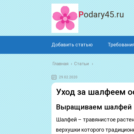
Podary45.ru
Добавить статью
Требования
Главная
›
Статьи
29.02.2020
Уход за шалфеем о
Выращиваем шалфей 
Шалфей – травянистое растен
верхушки которого традицион