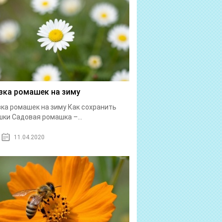
зка ромашек на зиму
ка ромашек на зиму Как сохранить
ки Садовая ромашка –...
11.04.2020