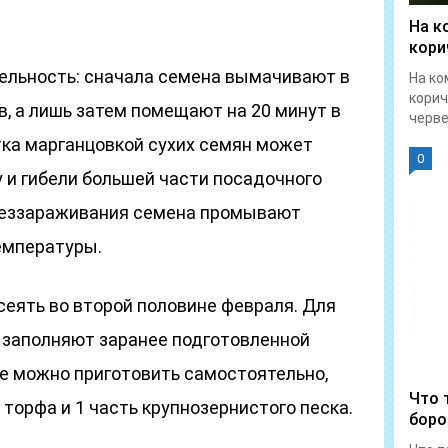
На к
кори
ельность: сначала семена вымачивают в
На ко
корич
в, а лишь затем помещают на 20 минут в
червец
тка марганцовкой сухих семян может
0
 и гибели большей части посадочного
беззараживания семена промывают
емпературы.
сеять во второй половине февраля. Для
3 заполняют заранее подготовленной
Ее можно приготовить самостоятельно,
Что 
 торфа и 1 часть крупнозернистого песка.
боро