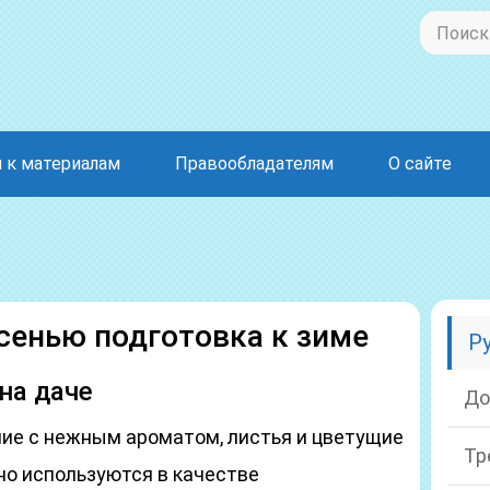
 к материалам
Правообладателям
О сайте
сенью подготовка к зиме
Р
на даче
До
ие с нежным ароматом, листья и цветущие
Тр
но используются в качестве