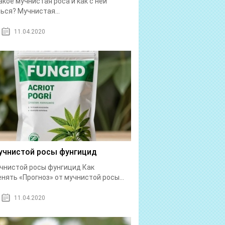
акое мучнистая роса и как с ней
ься? Мучнистая...
11.04.2020
учнистой росы фунгицид
чнистой росы фунгицид Как
нять «Прогноз» от мучнистой росы...
11.04.2020