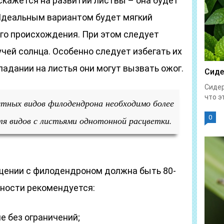
скажется на развитии листвы – она будет
 Идеальным вариантом будет мягкий
го происхождения. При этом следует
чей солнца. Особенно следует избегать их
падании на листья они могут вызвать ожог.
Сиде
Сидер
что эт
тных видов филодендрона необходимо более
0
для видов с листьями однотонной расцветки.
щении с филодендроном должна быть 80-
жности рекомендуется:
 без ограничений;