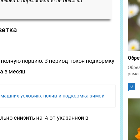
 полива и опрыскивания не должна
ветка
Обре
я полную порцию. В период покоя подкормку
Обрез
а в месяц.
ромаш
0
омашних условиях полив и подкормка зимой
ьно снизить на ¼ от указанной в