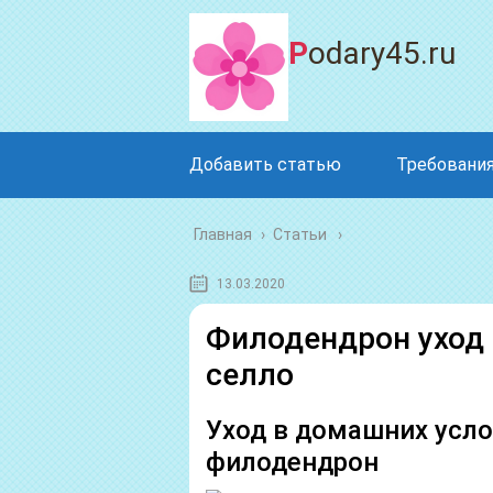
Podary45.ru
Добавить статью
Требования
Главная
›
Статьи
13.03.2020
Филодендрон уход 
селло
Уход в домашних усл
филодендрон