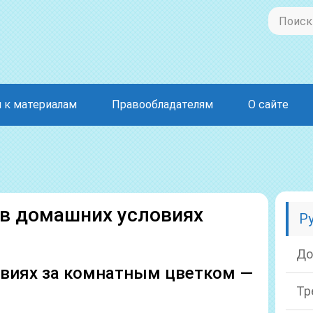
 к материалам
Правообладателям
О сайте
в домашних условиях
Р
До
овиях за комнатным цветком —
Тр