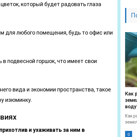
цветок, который будет радовать глаза
П
м для любого помещения, будь то офис или
 в подвесной горшок, что имеет свои
его вида и экономии пространства, такое
Как 
у изюминку.
земе
воду
овиях
Как р
земел
рихотлив и ухаживать за ним в
0