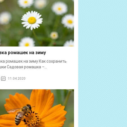
зка ромашек на зиму
ка ромашек на зиму Как сохранить
ки Садовая ромашка –...
11.04.2020