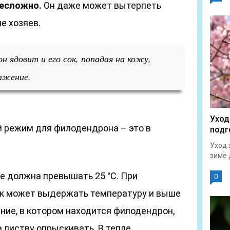
несложно.
Он даже может вытерпеть
е хозяев.
 ядовит и его сок, попадая на кожу,
ажение.
Уход
 режим для филодендрона – это в
подг
Уход 
зиме 
е должна превышать 25 °С. При
0
к может выдержать температуру и выше
ение, в котором находится филодендрон,
а листву опрыскивать. В тепле