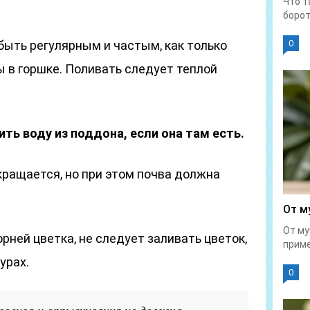
Что т
борот
ыть регулярным и частым, как только
0
 в горшке. Поливать следует теплой
ть воду из поддона, если она там есть.
кращается, но при этом почва должна
От м
От му
рней цветка, не следует заливать цветок,
приме
урах.
0