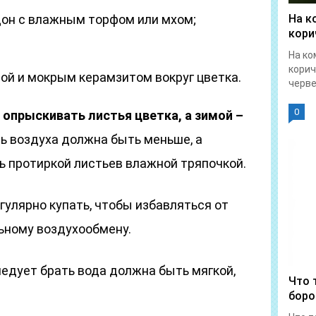
дон с влажным торфом или мхом;
На к
кори
На ко
корич
дой и мокрым керамзитом вокруг цветка.
червец
0
 опрыскивать листья цветка, а зимой –
ь воздуха должна быть меньше, а
 протиркой листьев влажной тряпочкой.
улярно купать, чтобы избавляться от
ьному воздухообмену.
едует брать вода должна быть мягкой,
Что 
боро