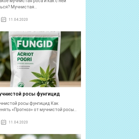
акое мучнистая роса и как с ней
ься? Мучнистая...
11.04.2020
учнистой росы фунгицид
чнистой росы фунгицид Как
нять «Прогноз» от мучнистой росы...
11.04.2020