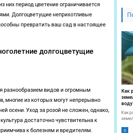
 из них период цветение ограничивается
лями. Долгоцветущие неприхотливые
П
способны превратить ваш сад в настоящее
оголетние долгоцветущие
я разнообразием видов и огромным
Как 
земе
в, многие из которых могут непрерывно
воду
ей осени. Уход за розой не сложен, однако,
Как р
земел
, культура достаточно чувствительна к
риимчива к болезням и вредителям.
0