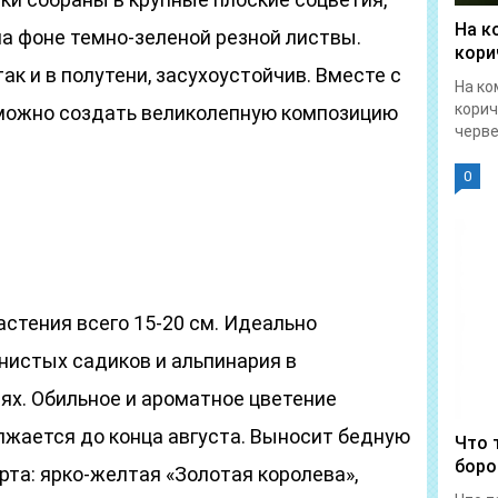
На к
а фоне темно-зеленой резной листвы.
кори
так и в полутени, засухоустойчив. Вместе с
На ко
корич
можно создать великолепную композицию
червец
0
стения всего 15-20 см. Идеально
нистых садиков и альпинария в
ях. Обильное и ароматное цветение
лжается до конца августа. Выносит бедную
Что 
боро
рта: ярко-желтая «Золотая королева»,