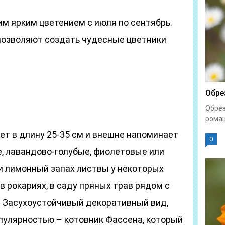
м ярким цветением с июля по сентябрь.
позволяют создать чудесные цветники
Обре
Обрез
ромаш
ет в длину 25-35 см и внешне напоминает
0
ые, лавандово-голубые, фиолетовые или
и лимонный запах листвы у некоторых
в рокариях, в саду пряных трав рядом с
. Засухоустойчивый декоративный вид,
улярностью – котовник Фассена, который