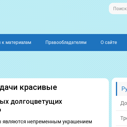
 к материалам
Правообладателям
О сайте
 дачи красивые
Р
вых долгоцветущих
До
о
Тр
ты являются непременным украшением