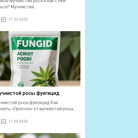
акое мучнистая роса и как с ней
ься? Мучнистая...
11.04.2020
учнистой росы фунгицид
чнистой росы фунгицид Как
нять «Прогноз» от мучнистой росы...
11.04.2020