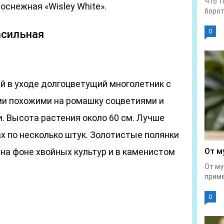
Что т
оснежная «Wisley White».
борот
0
асильная
 в уходе долгоцветущий многолетник с
и похожими на ромашку соцветиями и
 Высота растения около 60 см. Лучше
ах по несколько штук. Золотистые полянки
на фоне хвойных культур и в каменистом
От м
От му
приме
0