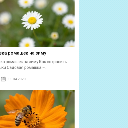
зка ромашек на зиму
ка ромашек на зиму Как сохранить
ки Садовая ромашка –...
11.04.2020