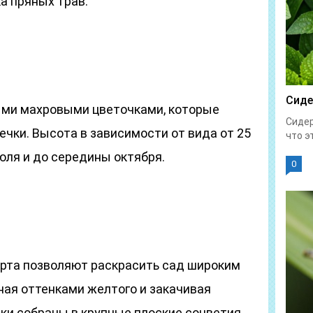
а пряных трав.
Сиде
ыми махровыми цветочками, которые
Сидер
чки. Высота в зависимости от вида от 25
что эт
июля и до середины октября.
0
рта позволяют раскрасить сад широким
ная оттенками желтого и закачивая
ки собраны в крупные плоские соцветия,